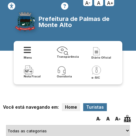
A-
A
A+
Prefeitura de Palmas de
Monte Alto
Transparência
Menu
Diário Oficial
Nota Fiscal
Ouvidoria
e-SIC
Você está navegando em:
Home
Turistas