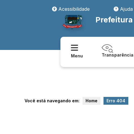
transparencia/orcamento/relatorio_res._execucao_orcamentaria_r
Acessibilidade
Ajuda
Prefeitur
Transparência
Menu
Você está navegando em:
Home
Erro 404