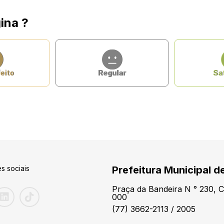
ina ?
eito
Regular
Sat
s sociais
Prefeitura Municipal d
Praça da Bandeira N ° 230, 
000
(77) 3662-2113 / 2005