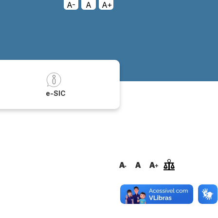
A-
A
A+
a
e-SIC