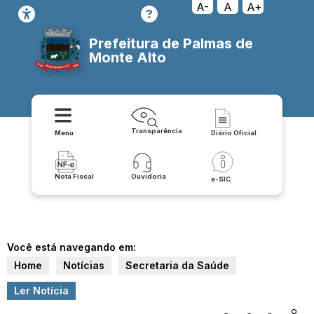
A-
A
A+
Prefeitura de Palmas de
Monte Alto
Transparência
Menu
Diário Oficial
Nota Fiscal
Ouvidoria
e-SIC
Você está navegando em:
Home
Notícias
Secretaria da Saúde
Ler Notícia