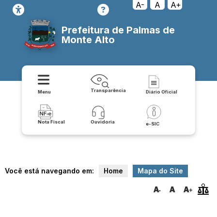
A-
A
A+
Prefeitura de Palmas de
Monte Alto
Transparência
Menu
Diário Oficial
Nota Fiscal
Ouvidoria
e-SIC
Você está navegando em:
Home
Mapa do Site